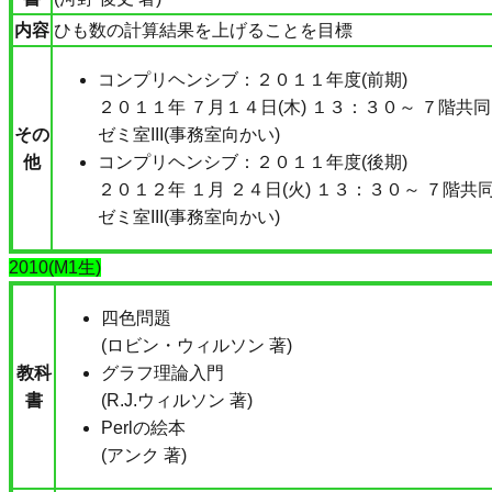
内容
ひも数の計算結果を上げることを目標
コンプリヘンシブ：２０１１年度(前期)
２０１１年 ７月１４日(木) １３：３０～ ７階共同
その
ゼミ室III(事務室向かい)
他
コンプリヘンシブ：２０１１年度(後期)
２０１２年 １月 ２４日(火) １３：３０～ ７階共
ゼミ室III(事務室向かい)
2010(M1生)
四色問題
(ロビン・ウィルソン 著)
教科
グラフ理論入門
書
(R.J.ウィルソン 著)
Perlの絵本
(アンク 著)