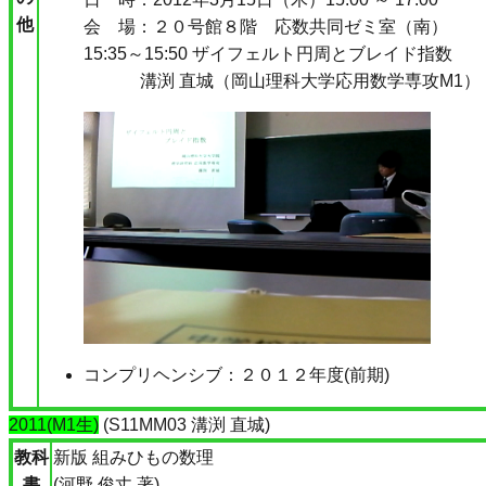
他
会 場：２０号館８階 応数共同ゼミ室（南）
15:35～15:50 ザイフェルト円周とブレイド指数
溝渕 直城（岡山理科大学応用数学専攻M1）
コンプリヘンシブ：２０１２年度(前期)
2011(M1生)
(S11MM03 溝渕 直城)
教科
新版 組みひもの数理
書
(河野 俊丈 著)