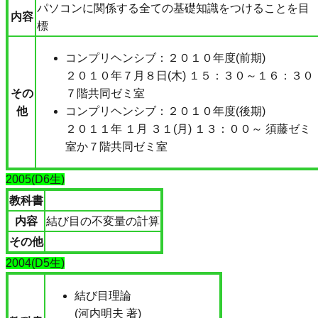
パソコンに関係する全ての基礎知識をつけることを目
内容
標
コンプリヘンシブ：２０１０年度(前期)
２０１０年７月８日(木) １５：３０～１６：３０
その
７階共同ゼミ室
他
コンプリヘンシブ：２０１０年度(後期)
２０１１年 １月 ３１(月) １３：００～ 須藤ゼミ
室か７階共同ゼミ室
2005(D6生)
教科書
内容
結び目の不変量の計算
その他
2004(D5生)
結び目理論
(河内明夫 著)