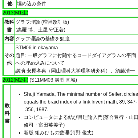
他
埋め込み条件
2013(M1生)
教科
グラフ理論 (増補改訂版)
書
(惠羅 博、土屋 守正著)
内容
グラフ理論の基礎を勉強
STM06 in okayama
その
題目: 一般グラフに付随するコードダイアグラムの平面
他
への埋め込みについて
講演:安原孝典（岡山理科大学理学研究科）、須藤清一
2012(M2生)
(S11MM03 溝渕 直城)
Shuji Yamada, The minimal number of Seifert circles
equals the braid index of a link,Invent math, 89, 347-
教
-356, 1987.
科
コンピュータによる結び目理論入門(落合豊行・山
書
修司・富田英美子)
新版 組みひもの数理(河野 俊丈)