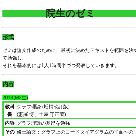
院生のゼミ
形式
ゼミは論文作成のために、最初に決めたテキストを範囲を決
て勉強し、
それを基本的には1人1時間半づつ発表していきます。
内容
2014(M2生)
教科
グラフ理論 (増補改訂版)
書
(惠羅 博、土屋 守正著)
内容
グラフ理論の基礎を勉強
その
修士論文：グラフ上のコードダイアグラムの平面への